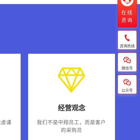

在线
咨询

咨询热线

微信号

公众号
经营观念
谦虚谨
我们不是中翔员工，而是客户
的采购员