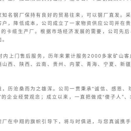
家知名钢厂保持有良好的贸易往来，可以钢厂直发。
客户，降低成本，公司成立了一家物资供应公司并在
套的卡缆生产厂。根据市场经济发展的需要，公司先后
础。
小时内上门售后服务，历年来累计服务2000多家矿山
销山西、陕西、云南、贵州、内蒙、青海、宁夏、新
，历沧桑而为之雄浑。公司一贯秉承“诚信、感恩、珍
的企业经营观念；成立以来，一直把做成“傻子人”、念
架厂在中翔的旗帜引导下，将与时俱进，与您真诚携