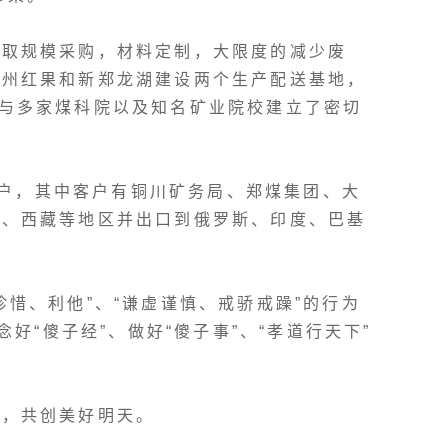
采取规模采购，材料定制，大限度的减少废
贵州红果和新郑龙湖建设两个生产配送基地，
与多家煤科院以及知名矿业院校建立了密切
客户，其中客户有铜川矿务局、郑煤集团、大
疆、西藏等地区并出口到俄罗斯、印度、巴基
惜、利他”、“谦虚谨慎、戒骄戒躁”的行为
好“傻子经”、做好“傻子事”、“孝道行天下”
手，共创美好明天。