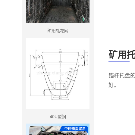
矿用轧花网
矿用
锚杆托盘
好。
40U型钢