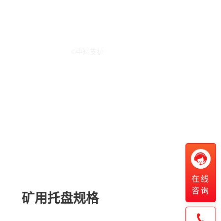
03

在线
咨询
矿用托盘规格
